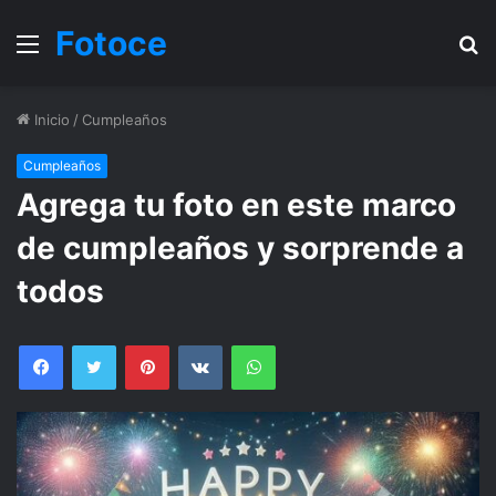
Fotoce
Menu
B
Inicio
/
Cumpleaños
Cumpleaños
Agrega tu foto en este marco
de cumpleaños y sorprende a
todos
Facebook
Twitter
Pinterest
VKontakte
WhatsApp