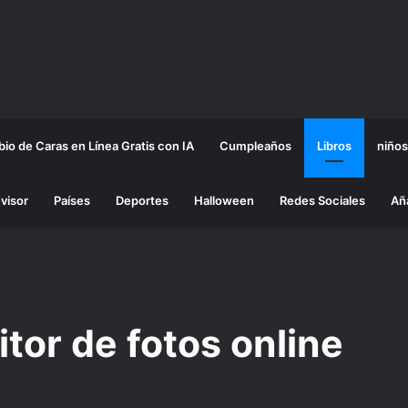
io de Caras en Línea Gratis con IA
Cumpleaños
Libros
niños
visor
Países
Deportes
Halloween
Redes Sociales
Añ
tor de fotos online