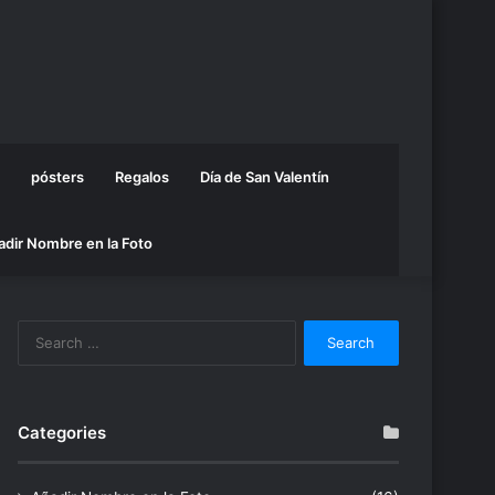
pósters
Regalos
Día de San Valentín
adir Nombre en la Foto
Search
for:
Categories