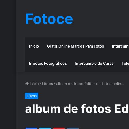
Fotoce
Inicio
Gratis Online Marcos Para Fotos
Intercamb
Efectos Fotográficos
Intercambio de Caras
Tele
Inicio
/
Libros
/
album de fotos Editor de fotos online
Libros
album de fotos Edi
Facebook
Twitter
Pinterest
VKontakte