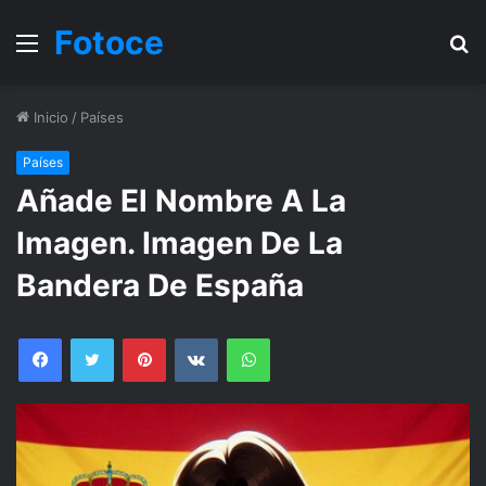
Fotoce
Menu
B
Inicio
/
Países
Países
Añade El Nombre A La
Imagen. Imagen De La
Bandera De España
Facebook
Twitter
Pinterest
VKontakte
WhatsApp