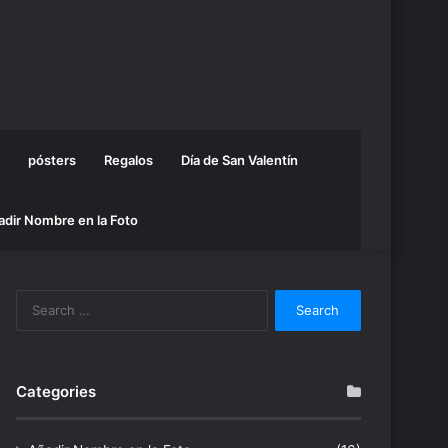
pósters
Regalos
Día de San Valentín
adir Nombre en la Foto
Search
for:
Categories