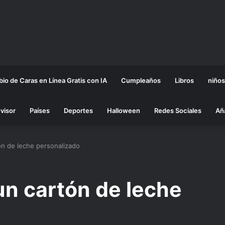
io de Caras en Línea Gratis con IA
Cumpleaños
Libros
niños
visor
Países
Deportes
Halloween
Redes Sociales
Añ
ón de leche personalizado
un cartón de leche