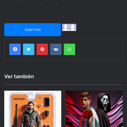
Subir Foto
Facebook
Twitter
Pinterest
VKontakte
WhatsApp
Ver también