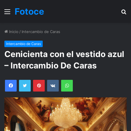
Fotoce
Menu
B
Inicio
/
Intercambio de Caras
Intercambio de Caras
Cenicienta con el vestido azul
– Intercambio De Caras
Facebook
Twitter
Pinterest
VKontakte
WhatsApp