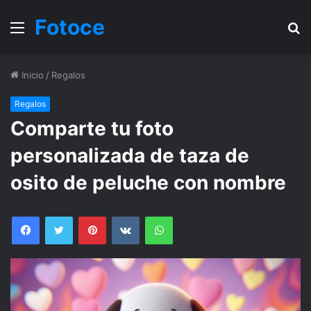
Fotoce
Menu
B
Inicio
/
Regalos
Regalos
Comparte tu foto
personalizada de taza de
osito de peluche con nombre
Facebook
Twitter
Pinterest
VKontakte
WhatsApp