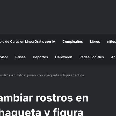
io de Caras en Línea Gratis con IA
Cumpleaños
Libros
niños
visor
Países
Deportes
Halloween
Redes Sociales
Añ
stros en fotos: joven con chaqueta y figura táctica
mbiar rostros en
chaqueta y figura