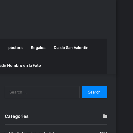
pósters
Regalos
Día de San Valentín
adir Nombre en la Foto
Search
for:
Categories