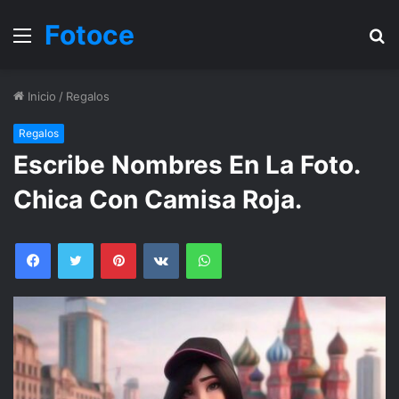
Fotoce
Menu
B
Inicio
/
Regalos
Regalos
Escribe Nombres En La Foto.
Chica Con Camisa Roja.
Facebook
Twitter
Pinterest
VKontakte
WhatsApp