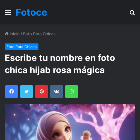
Fotoce
Menu
B
Inicio
/
Foto Para Chicas
Foto Para Chicas
Escribe tu nombre en foto
chica hijab rosa mágica
Facebook
Twitter
Pinterest
VKontakte
WhatsApp