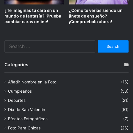
¿Te imaginas tu cara en un
¿Cómo te verías siendo un
mundo de fantasía? ¡Prueba
jinete de ensueño?
cambiar caras online!
¡Compruébalo ahora!
Search
for:
Categories
Añadir Nombre en la Foto
(16)
Cumpleaños
(53)
Deportes
(21)
Día de San Valentín
(51)
Efectos Fotográficos
(7)
Foto Para Chicas
(26)