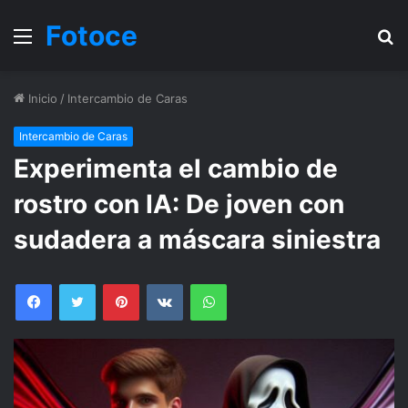
Fotoce
Menu
B
Inicio
/
Intercambio de Caras
Intercambio de Caras
Experimenta el cambio de
rostro con IA: De joven con
sudadera a máscara siniestra
Facebook
Twitter
Pinterest
VKontakte
WhatsApp