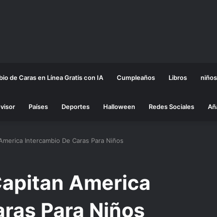
io de Caras en Línea Gratis con IA
Cumpleaños
Libros
niños
visor
Países
Deportes
Halloween
Redes Sociales
Añ
America Intercambio De Caras Para Niños
apitan America
aras Para Niños