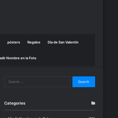
pósters
Regalos
Día de San Valentín
adir Nombre en la Foto
Search
for:
Categories