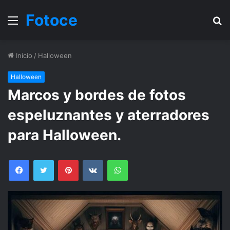
Fotoce
Menu
B
Inicio
/
Halloween
Halloween
Marcos y bordes de fotos
espeluznantes y aterradores
para Halloween.
Facebook
Twitter
Pinterest
VKontakte
WhatsApp