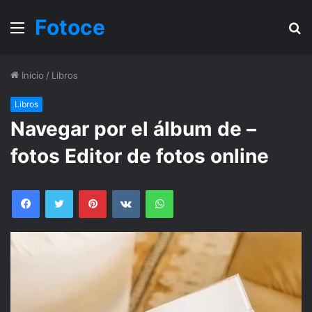
Fotoce
Menu
B
Inicio
/
Libros
Libros
Navegar por el álbum de –
fotos Editor de fotos online
Facebook
Twitter
Pinterest
VKontakte
WhatsApp