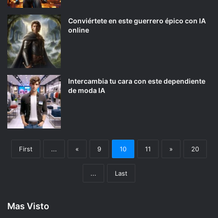
Conviértete en este guerrero épico con IA
online
Intercambia tu cara con este dependiente
de moda IA
First
...
«
9
10
11
»
20
...
Last
Mas Visto