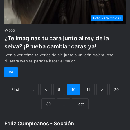
Foto Para Chicas
555
¿Te imaginas tu cara junto al rey de la
selva? ¡Prueba cambiar caras ya!
¡Ven a ver cómo te verías de pie junto a un león majestuoso!
Nuestra web te permite hacer el mejor…
Ve
First
...
«
9
10
11
»
20
30
...
Last
Feliz Cumpleaños - Sección