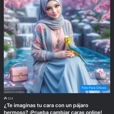
Foto Para Chicas
524
¿Te imaginas tu cara con un pájaro
hermoso? ¡Prueba cambiar caras online!