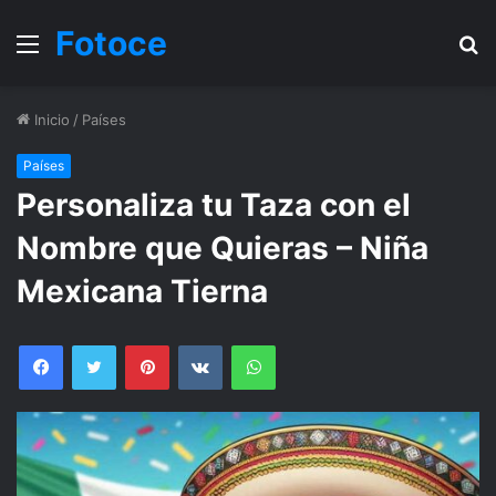
Fotoce
Menu
B
Inicio
/
Países
Países
Personaliza tu Taza con el
Nombre que Quieras – Niña
Mexicana Tierna
Facebook
Twitter
Pinterest
VKontakte
WhatsApp