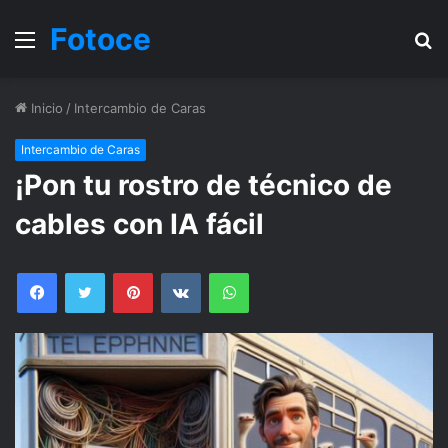
Fotoce
Menu
B
Inicio
/
Intercambio de Caras
Intercambio de Caras
¡Pon tu rostro de técnico de
cables con IA fácil
Facebook
Twitter
Pinterest
VKontakte
WhatsApp