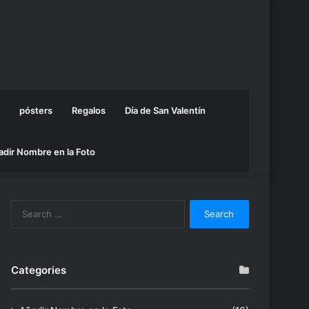
pósters
Regalos
Día de San Valentín
adir Nombre en la Foto
Search
for:
Categories