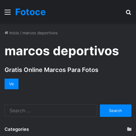
Fotoce
Menu
B
Inicio
/
marcos deportivos
marcos deportivos
Gratis Online Marcos Para Fotos
Ve
Search
for:
Categories