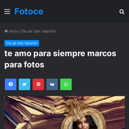
Fotoce
Menu
B
Inicio
/
Día de San Valentín
Día de San Valentín
te amo para siempre marcos
para fotos
Facebook
Twitter
Pinterest
VKontakte
WhatsApp