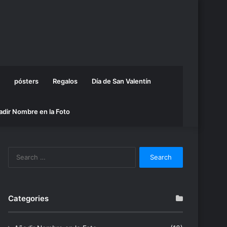
pósters
Regalos
Día de San Valentín
adir Nombre en la Foto
Search
for:
Categories