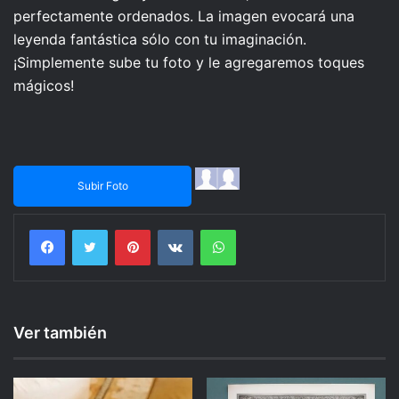
perfectamente ordenados. La imagen evocará una
leyenda fantástica sólo con tu imaginación.
¡Simplemente sube tu foto y le agregaremos toques
mágicos!
Subir Foto
Facebook
Twitter
Pinterest
VKontakte
WhatsApp
Ver también