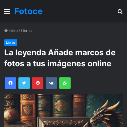
Fotoce
Menu
B
Inicio
/
Libros
Libros
La leyenda Añade marcos de
fotos a tus imágenes online
Facebook
Twitter
Pinterest
VKontakte
WhatsApp